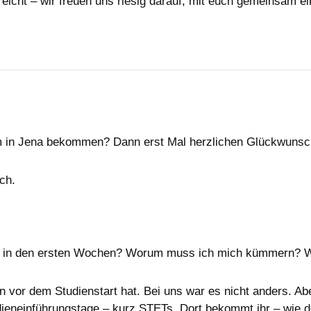
 reicht – wir freuen uns riesig darauf, mit euch gemeinsam e
um in Jena bekommen? Dann erst Mal herzlichen Glückwunsc
ch.
h in den ersten Wochen? Worum muss ich mich kümmern? Wi
man vor dem Studienstart hat. Bei uns war es nicht anders. A
dieneinführungstage – kurz STETs. Dort bekommt ihr – wie 