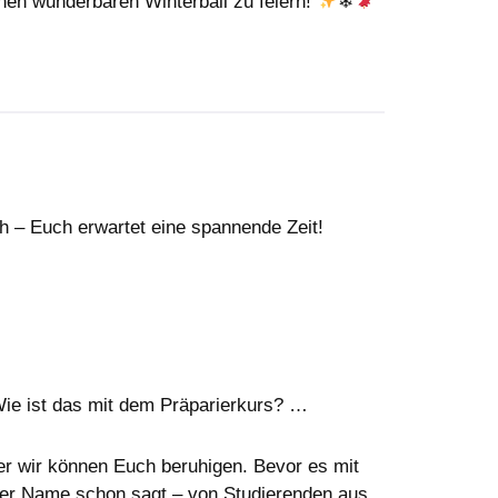
inen wunderbaren Winterball zu feiern!
❄
h – Euch erwartet eine spannende Zeit!
e ist das mit dem Präparierkurs? …
ber wir können Euch beruhigen. Bevor es mit
der Name schon sagt – von Studierenden aus