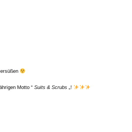
 versüßen
ährigen Motto “
Suits & Scrubs
„!