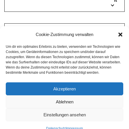
ft
A
Cookie-Zustimmung verwalten
r
Um dir ein optimales Erlebnis zu bieten, verwenden wir Technologien wie
c
Cookies, um Geräteinformationen zu speichern und/oder darauf
h
zuzugreifen. Wenn du diesen Technologien zustimmst, können wir Daten
wie das Surfverhalten oder eindeutige IDs auf dieser Website verarbeiten.
i
Wenn du deine Zustimmung nicht erteilst oder zurückziehst, können
v
bestimmte Merkmale und Funktionen beeinträchtigt werden.
Akzeptieren
Impressum
Datenschutz
Home
Ablehnen
Einstellungen ansehen
Neve
| Präsentiert von
WordPress
Datenschutz
Impressum