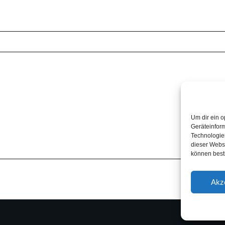
Um dir ein o
Geräteinfor
Technologien
dieser Websi
können best
Akz
A