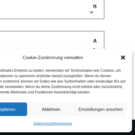
ft
A
r
Cookie-Zustimmung verwalten
c
h
ptimales Erlebnis zu bieten, verwenden wir Technologien wie Cookies, um
i
mationen zu speichern und/oder darauf zuzugreifen. Wenn du diesen
 zustimmst, können wir Daten wie das Surfverhalten oder eindeutige IDs auf
v
te verarbeiten. Wenn du deine Zustimmung nicht erteilst oder zurückziehst,
immte Merkmale und Funktionen beeinträchtigt werden.
eptieren
Ablehnen
Einstellungen ansehen
Datenschutz
Impressum
nmelden