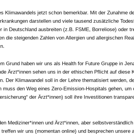
es Klimawandels jetzt schon bemerkbar. Mit der Zunahme de
Erkrankungen darstellen und viele tausend zusätzliche Todesf
 in Deutschland ausbreiten (z.B. FSME, Borreliose) oder tr
 die steigenden Zahlen von Allergien und allergischen Rea
rn.
m Grund haben wir uns als Health for Future Gruppe in Jena
e Ärzt*innen sehen uns in der ethischen Pflicht auf diese
n. Der Klimawandel soll in der Lehre thematisiert werden, 
m muss den Weg eines Zero-Emission-Hospitals gehen, um d
ersicherung“ der Ärzt*innen) soll ihre Investitionen trans
n Mediziner*innen und Ärzt*innen, aber selbstverständlich 
 treffen wir uns (momentan online) und besprechen unsere a