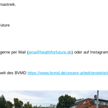
imastreik.
Future
gerne per Mail (
jena@healthforfuture.de
) oder auf Instagram
mwelt des BVMD
https://www.bvmd.de/unsere-arbeit/projekt